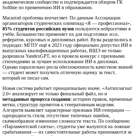
академическом сообществе и подтверждается обзором ГК
Softline по применению ИИ в образовании.
Масштаб проблемы впечатляет. По данным Ассоциации
организаторов студенческих олимпиад «Я — профессионал»,
85% студентов российских вузов
пользуются нейросетями в
учёбе. Большинство применяет их для подготовки эссе,
рефератов, курсовых и дипломных работ. Вузы разделились в
подходах: МГПУ ещё в 2023 году официально допустил ИИ в
выпускных квалификационных работах, ВШЭ не только
разрешила YandexGPT, но и провела конкурс с призовыми
стипендиями за лучшее использование ИИ в дипломах.
Однако параллельно росла обеспокоенность качеством знаний
— студент может получить отличную оценку за текст,
который не писал сам.
Новая система работает принципиально иначе. «Антиплагиат
2.0» анализирует не только финальный файл, но и
метаданные процесса создания
: историю правок, временные
метки, структуру промптов к генеративным моделям.
Алгоритм выявляет характерные признаки ИИ-генерации —
однородность стиля, отсутствие типичных ошибок,
скачкообразное изменение сложности текста. По сообщению
«Парламентской газеты», студенты уже жалуются на ложные
срабатывания — их самостоятельные работы принимаются за