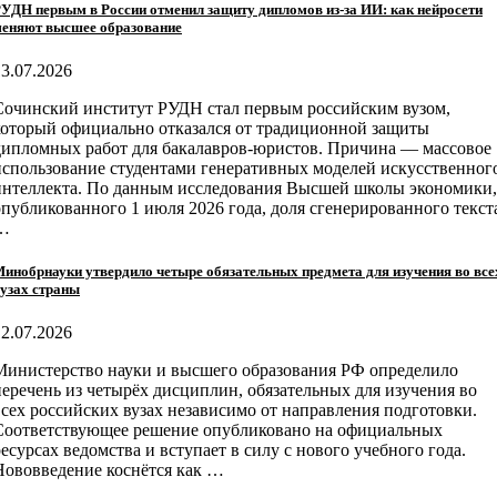
УДН первым в России отменил защиту дипломов из-за ИИ: как нейросети
еняют высшее образование
13.07.2026
Сочинский институт РУДН стал первым российским вузом,
который официально отказался от традиционной защиты
дипломных работ для бакалавров-юристов. Причина — массовое
использование студентами генеративных моделей искусственног
интеллекта. По данным исследования Высшей школы экономики,
опубликованного 1 июля 2026 года, доля сгенерированного текст
…
инобрнауки утвердило четыре обязательных предмета для изучения во все
узах страны
12.07.2026
Министерство науки и высшего образования РФ определило
перечень из четырёх дисциплин, обязательных для изучения во
всех российских вузах независимо от направления подготовки.
Соответствующее решение опубликовано на официальных
ресурсах ведомства и вступает в силу с нового учебного года.
Нововведение коснётся как …