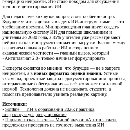
генерацию нейросети. Это стало поводом для обсуждения
точности детектирования ИИ.
Для педагогических вузов вопрос стоит особенно остро.
Будущие учителя должны владеть ИИ-инструментами — это
требование времени. Минпросвещения планирует создать
национальную систему ИИ для помощи школьникам и
учителям до 2030 года, а 85% учителей уже рассматривают
нейросети как инструмент снижения нагрузки. Баланс между
развитием навыков работы с ИИ и сохранением
академической честности — главный вызов, который
«Антиплагиат 2.0» только начинает формулировать.
Эксперты сходятся во мнении, что будущее — не в запрете
нейросетей, а в
новых форматах оценки знаний
. Устные
экзамены, проектные защиты с документированием процесса,
интерактивные собеседования — всё это может стать новой
нормой. Технология должна не наказывать студента, а
помогать преподавателю увидеть реальную картину.
Источники:
•
Softline — ИИ в образовании 2026: практика,
инфраструктура, регулирование
•
Парламентская газета — Минобрнауки: «Антиплагиат»
предложили проверить на точность выявления ИИ