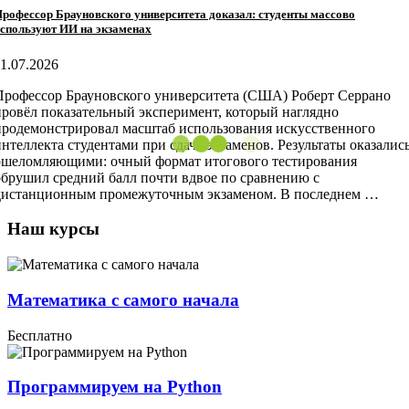
рофессор Брауновского университета доказал: студенты массово
спользуют ИИ на экзаменах
11.07.2026
Профессор Брауновского университета (США) Роберт Серрано
провёл показательный эксперимент, который наглядно
продемонстрировал масштаб использования искусственного
интеллекта студентами при сдаче экзаменов. Результаты оказалис
ошеломляющими: очный формат итогового тестирования
обрушил средний балл почти вдвое по сравнению с
дистанционным промежуточным экзаменом. В последнем …
Наш курсы
Математика с самого начала
Бесплатно
Программируем на Python