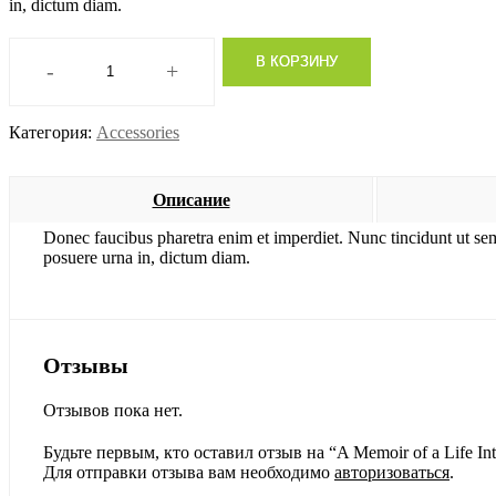
in, dictum diam.
В КОРЗИНУ
-
+
Количество
товара
A
Категория:
Accessories
Memoir
of
a
Life
Описание
Interrupted
Donec faucibus pharetra enim et imperdiet. Nunc tincidunt ut se
posuere urna in, dictum diam.
Отзывы
Отзывов пока нет.
Будьте первым, кто оставил отзыв на “A Memoir of a Life Int
Для отправки отзыва вам необходимо
авторизоваться
.