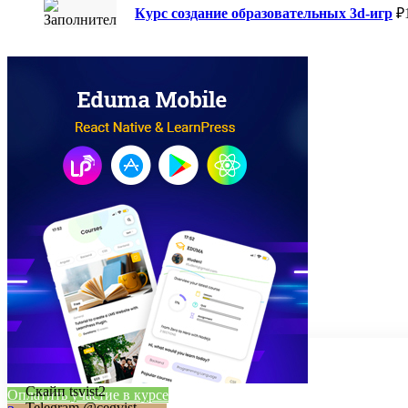
Курс создание образовательных 3d-игр
₽
Скайп tsvist2
Оплатить участие в курсе
Telegram @cegvist