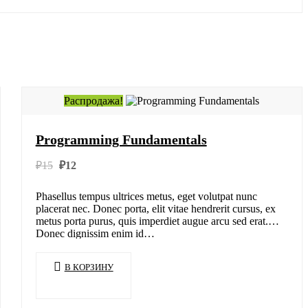
Распродажа!
Programming Fundamentals
Первоначальная
Текущая
₽
15
₽
12
цена
цена:
составляла
₽12.
Phasellus tempus ultrices metus, eget volutpat nunc
₽15.
placerat nec. Donec porta, elit vitae hendrerit cursus, ex
metus porta purus, quis imperdiet augue arcu sed erat.
Donec dignissim enim id…
В КОРЗИНУ