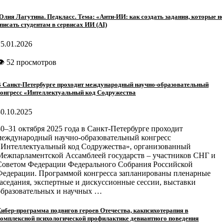
лия Лагутина. Педкласс. Тема: «Анти-ИИ: как создать задания, которые н
писать студентам в сервисах ИИ (AI)
15.01.2026
👁 52 просмотров
 Санкт-Петербурге проходит международный научно-образовательный
онгресс «Интеллектуальный код Содружества
30.10.2025
30–31 октября 2025 года в Санкт-Петербурге проходит
международный научно-образовательный конгресс
«Интеллектуальный код Содружества», организованный
Межпарламентской Ассамблеей государств – участников СНГ и
Советом Федерации Федерального Собрания Российской
Федерации. Программой конгресса запланированы пленарные
заседания, экспертные и дискуссионные сессии, выставки
образовательных и научных …
ибер-программа подвигов героев Отечества, какпсихотерапия в
омплексной психологической профилактике девиантного поведения