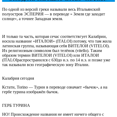
По одной из версий греки называли весь Итальянский
полуостров ЭСПЕРИЯ — в переводе » Земля где заходит
солнце», а точнее Западная земля.
И только та часть, которая сечас соответствгует Калабрии,
носила название «ИТАЛОИ» (ITALOI) потому, что там жила
латинская группа, называющая себя ВИТЕЛОИ (VITELOI).
Их религиозным символом был телёнок (vitello). Таким
образом термин ВИТЕЛОИ (VITELOI) или ИТАЛОИ
(ITALOIраспространился с 630до н.э. по 14 н.э. и позже уже
так называли всю географическую зону Италии.
Калабрия сегодня
Кстати, Torino — Турин в переводе означает «бычок», а на
гербе турина изображён бычок.
ГЕРБ ТУРИНА
НО! Происхождение названия не имеет ничего общего с