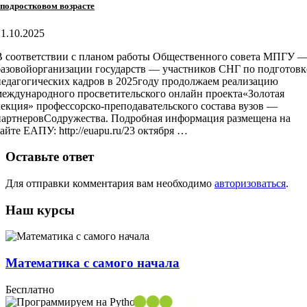
подростковом возрасте
21.10.2025
В соответствии с планом работы Общественного совета МПГУ 
базовойорганизации государств — участников СНГ по подготовк
педагогических кадров в 2025году продолжаем реализацию
международного просветительского онлайн проекта«Золотая
лекция» профессорско-преподавательского состава вузов —
партнеровСодружества. Подробная информация размещена на
сайте ЕАПУ: http://euapu.ru/23 октября …
Оставьте ответ
Для отправки комментария вам необходимо
авторизоваться
.
Наш курсы
Математика с самого начала
Бесплатно