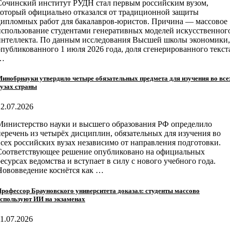
Сочинский институт РУДН стал первым российским вузом,
который официально отказался от традиционной защиты
дипломных работ для бакалавров-юристов. Причина — массовое
использование студентами генеративных моделей искусственног
интеллекта. По данным исследования Высшей школы экономики,
опубликованного 1 июля 2026 года, доля сгенерированного текст
…
инобрнауки утвердило четыре обязательных предмета для изучения во все
узах страны
12.07.2026
Министерство науки и высшего образования РФ определило
перечень из четырёх дисциплин, обязательных для изучения во
всех российских вузах независимо от направления подготовки.
Соответствующее решение опубликовано на официальных
ресурсах ведомства и вступает в силу с нового учебного года.
Нововведение коснётся как …
рофессор Брауновского университета доказал: студенты массово
спользуют ИИ на экзаменах
11.07.2026