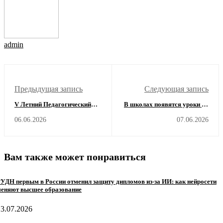
admin
Предыдущая запись
Следующая запись
V Летний Педагогический
В школах появятся уроки об
Форум ВШЭ: ИИ как
искусственном интеллекте:
06.06.2026
07.06.2026
союзник в образовании
Путин поручил адаптировать
образование
Вам также может понравиться
УДН первым в России отменил защиту дипломов из-за ИИ: как нейросети
еняют высшее образование
13.07.2026