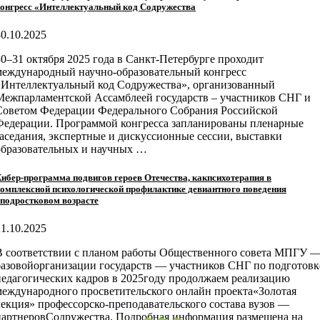
онгресс «Интеллектуальный код Содружества
30.10.2025
30–31 октября 2025 года в Санкт-Петербурге проходит
международный научно-образовательный конгресс
«Интеллектуальный код Содружества», организованный
Межпарламентской Ассамблеей государств – участников СНГ и
Советом Федерации Федерального Собрания Российской
Федерации. Программой конгресса запланированы пленарные
заседания, экспертные и дискуссионные сессии, выставки
образовательных и научных …
ибер-программа подвигов героев Отечества, какпсихотерапия в
омплексной психологической профилактике девиантного поведения
подростковом возрасте
21.10.2025
В соответствии с планом работы Общественного совета МПГУ 
базовойорганизации государств — участников СНГ по подготовк
педагогических кадров в 2025году продолжаем реализацию
международного просветительского онлайн проекта«Золотая
лекция» профессорско-преподавательского состава вузов —
партнеровСодружества. Подробная информация размещена на