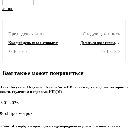
admin
Предыдущая запись
Следующая запись
Каждый день новое открытие
Делиться креативными
фишками
27.10.2020
27.10.2020
Вам также может понравиться
лия Лагутина. Педкласс. Тема: «Анти-ИИ: как создать задания, которые н
писать студентам в сервисах ИИ (AI)
15.01.2026
👁 53 просмотров
 Санкт-Петербурге проходит международный научно-образовательный