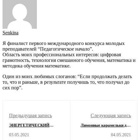
Senkina
Я финалист первого международного конкурса молодых
преподавателей “Педагогическое начало”.
Область моих профессиональных интересов: цифровая
грамотность, технология смешанного обучения, математика и
методика обучения математике.
Один из моих любимых слоганов: “Если продолжать делать
то, что и раньше, в результате получишь то, что получал до
сих пор”.
Предыдущая запись
Следующая запись
ЭНЕРГЕТИЧЕСКИЙ
Лимонные карамельки для
ВАМПИР. КАК С НИМ
учителя
03.05.2021
04.05.2021
ОБЩАТЬСЯ?