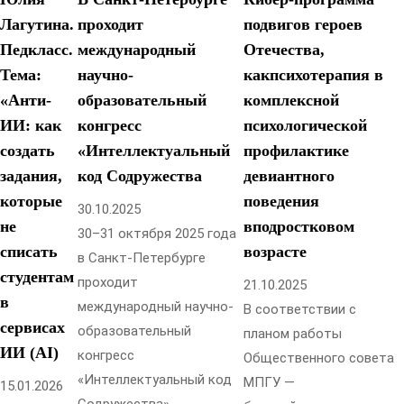
Лагутина.
проходит
подвигов героев
Педкласс.
международный
Отечества,
Тема:
научно-
какпсихотерапия в
«Анти-
образовательный
комплексной
ИИ: как
конгресс
психологической
создать
«Интеллектуальный
профилактике
задания,
код Содружества
девиантного
которые
поведения
30.10.2025
не
вподростковом
30–31 октября 2025 года
списать
возрасте
в Санкт-Петербурге
студентам
проходит
21.10.2025
в
международный научно-
В соответствии с
сервисах
образовательный
планом работы
ИИ (AI)
конгресс
Общественного совета
«Интеллектуальный код
МПГУ —
15.01.2026