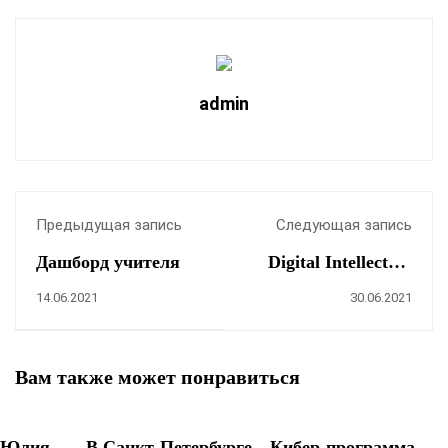
admin
Предыдущая запись
Следующая запись
Дашборд учителя
Digital Intellectual
Resources: 2021
14.06.2021
30.06.2021
Вам также может понравиться
Юлия
В Санкт-Петербурге
Кибер-программа