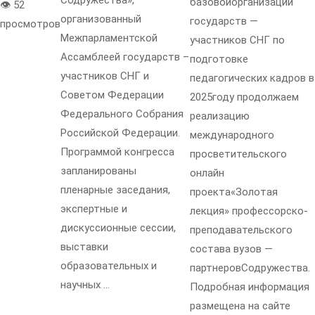
Содружества»,
базовойорганизации
👁 52
организованный
государств —
просмотров
Межпарламентской
участников СНГ по
Ассамблеей государств –
подготовке
участников СНГ и
педагогических кадров в
Советом Федерации
2025году продолжаем
Федерального Собрания
реализацию
Российской Федерации.
международного
Программой конгресса
просветительского
запланированы
онлайн
пленарные заседания,
проекта«Золотая
экспертные и
лекция» профессорско-
дискуссионные сессии,
преподавательского
выставки
состава вузов —
образовательных и
партнеровСодружества.
научных …
Подробная информация
размещена на сайте