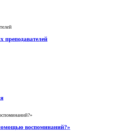
х преподавателей
ия
с помощью воспоминаний?»